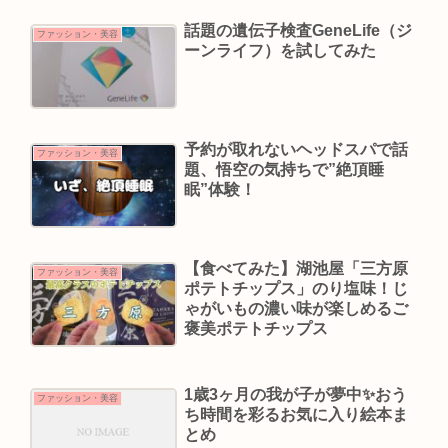
話題の遺伝子検査GeneLife（ジ
ファッション・美容
ーンライフ）を試してみた
予約が取れないヘッドスパで話
ファッション・美容
題、悟空の気持ちで”絶頂睡
眠”体験！
【食べてみた】湖池屋「三方原
ファッション・美容
ポテトチップス」のり塩味！じ
ゃがいもの濃い味が楽しめるご
褒美ポテトチップス
1歳3ヶ月の我が子が夢中✨️おう
ファッション・美容
ち時間を彩るお気に入り絵本ま
とめ