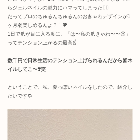
らジェルネイルの魅力にハマってしまった🤦‍♀️
だってプロのちゅるんちゅるんのおきゃわデザインが1
ヶ月弱楽しめるんよ？！💖
1日で爪が目に入る度に、「は〜私の爪きゃわ〜〜😍」
ってテンション上がるの最高☝️
数千円で日常生活のテンション上げられるんだから皆ネ
イルしてこ〜❣️笑
ということで、私、夏っぽいネイルをしたので、紹介し
たいです🌻