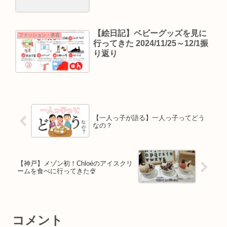
【絵日記】ベビーグッズを見に
ファッション・美容
行ってきた 2024/11/25～12/1振
り返り
【一人っ子が語る】一人っ子ってどう
なの？
【神戸】メゾン初！Chloéのアイスクリ
ームを食べに行ってきた🍨
コメント