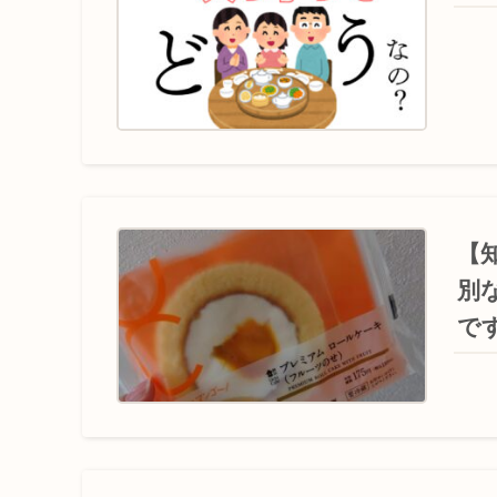
【
別
で