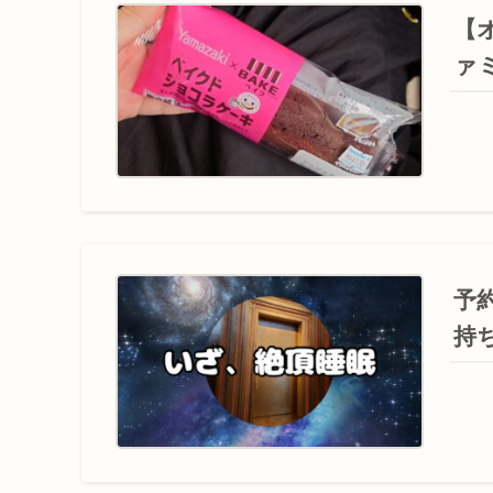
【
ァ
予
持