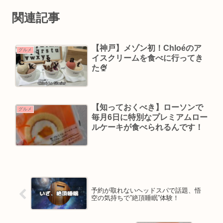
関連記事
【神戸】メゾン初！Chloéのア
グルメ
イスクリームを食べに行ってき
た🍨
【知っておくべき】ローソンで
グルメ
毎月6日に特別なプレミアムロー
ルケーキが食べられるんです！
予約が取れないヘッドスパで話題、悟
空の気持ちで”絶頂睡眠”体験！