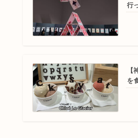
行
【
を