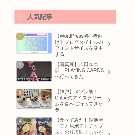
人気記事
【WordPress初心者向
け】ブログタイトルの
フォントサイズを変更
する
【写真展】吉田ユニ
展 PLAYING CARDS
へ行ってきた
【神戸】メゾン初！
Chloéのアイスクリー
ムを食べに行ってきた
🍨
【食べてみた】湖池屋
「三方原ポテトチップ
ス」のり塩味！じゃが