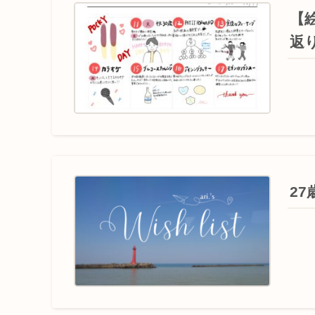
【絵
返
2