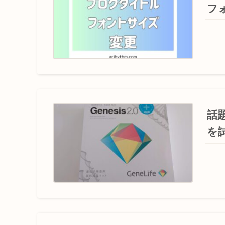
フ
話題
を